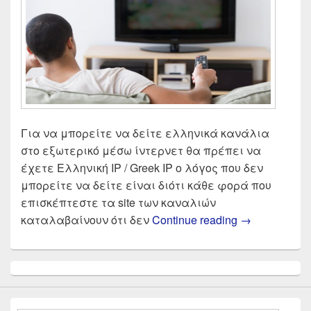
Για να μπορείτε να δείτε ελληνικά κανάλια
στο εξωτερικό μέσω ίντερνετ θα πρέπει να
έχετε Ελληνική IP / Greek IP ο λόγος που δεν
μπορείτε να δείτε είναι διότι κάθε φορά που
επισκέπτεστε τα site των καναλιών
Πως θα δω ε
καταλαβαίνουν ότι δεν
Continue reading
→
Primary
Sidebar
Widget
Area