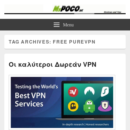
myPoco.net
Τα καλύτερα Reviews , Συγκρίσεις , VPN , Webhosting
Menu
TAG ARCHIVES:
FREE PUREVPN
Οι καλύτεροι Δωρεάν VPN