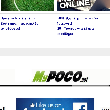
Προγνωστικά για το
500€ έξτρα χρήματα στο
Στοίχημα... με υψηλές
Ίντερνετ!
αποδόσεις!
20+ Τρόποι για έξτρα
εισόδημα...