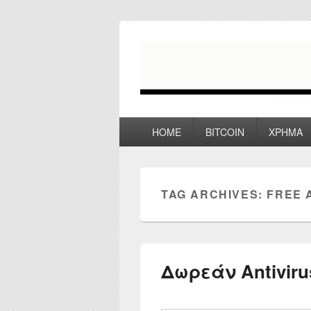
myPoco.net
Τα καλύτερα Reviews , Συγκρίσεις ,
Primary
HOME
BITCOIN
ΧΡΗΜΑ
menu
TAG ARCHIVES:
FREE 
Δωρεάν Antivir