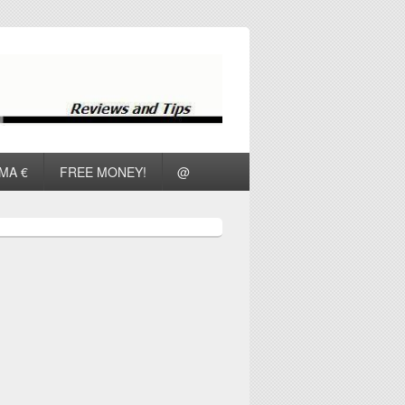
ΜΑ €
FREE MONEY!
@