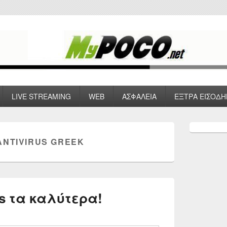
 VPN , Webhosting
LIVE STREAMING
WEB
ΑΣΦΑΛΕΙΑ
ΕΞΤΡΑ ΕΙΣΟΔΗ
Primary
Sidebar
ANTIVIRUS GREEK
Widget
Area
us τα καλύτερα!