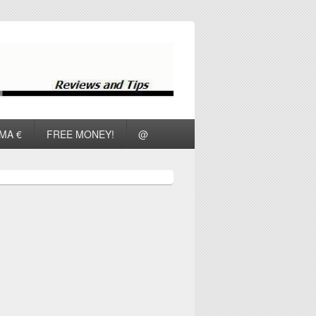
ΜΑ €
FREE MONEY!
@