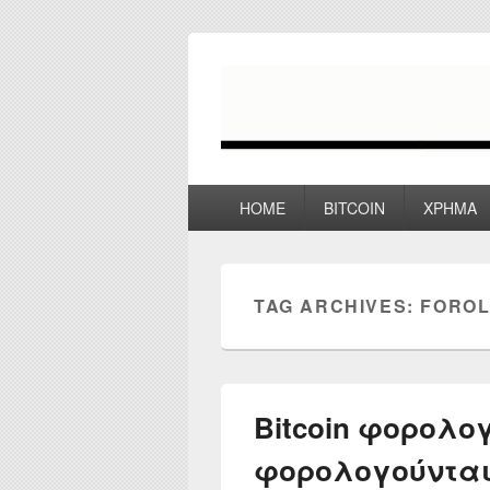
myPoco.net
Τα καλύτερα Reviews , Συγκρίσεις ,
Primary
HOME
BITCOIN
ΧΡΗΜΑ
menu
TAG ARCHIVES:
FOROL
Bitcoin φορολογ
φορολογούνται