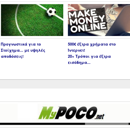
Προγνωστικά για το
500€ έξτρα χρήματα στο
Στοίχημα... με υψηλές
Ίντερνετ!
αποδόσεις!
20+ Τρόποι για έξτρα
εισόδημα...