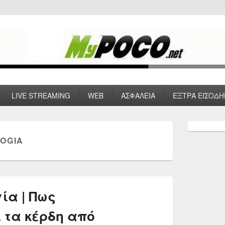
 VPN , Webhosting
LIVE STREAMING
WEB
ΑΣΦΑΛΕΙΑ
ΕΞΤΡΑ ΕΙΣΟΔΗ
Primary
Sidebar
OGIA
Widget
Area
ία | Πως
 τα κέρδη από