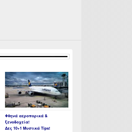
ρολογούνται τα κέρδη από κρυπτονομίσματα?
Φθηνά αεροπορικά &
ξενοδοχεία!
Δες 10+1 Μυστικά Tips!