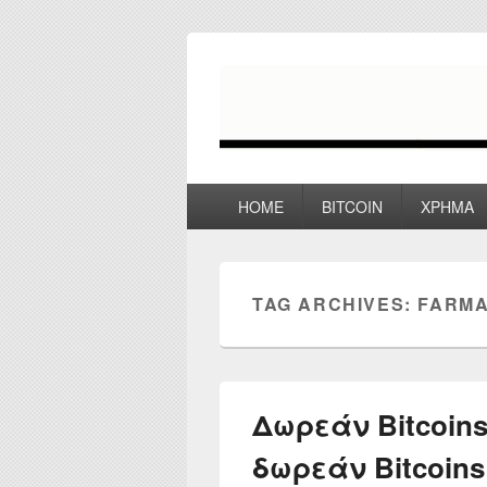
myPoco.net
Τα καλύτερα Reviews , Συγκρίσεις ,
Primary
HOME
BITCOIN
ΧΡΗΜΑ
menu
TAG ARCHIVES:
FARMA
Δωρεάν Bitcoins
δωρεάν Bitcoins