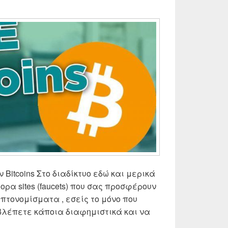
Bitcoins Στο διαδίκτυο εδώ και μερικά
ρα sites (faucets) που σας προσφέρουν
υπτονομίσματα , εσείς το μόνο που
 βλέπετε κάποια διαφημιστικά και να
itcoins , πως να κερδίσετε δωρεάν Bitcoins! Update ✅