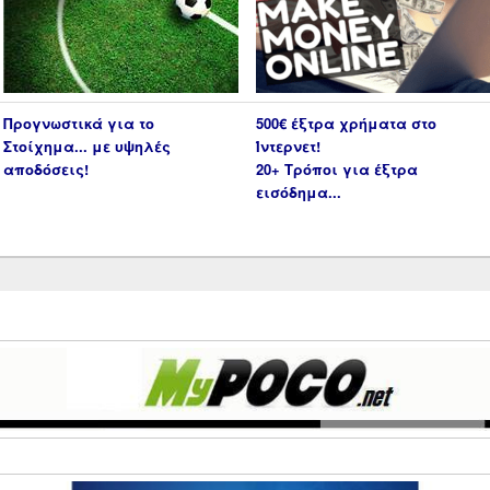
Προγνωστικά για το
500€ έξτρα χρήματα στο
Στοίχημα... με υψηλές
Ίντερνετ!
αποδόσεις!
20+ Τρόποι για έξτρα
εισόδημα...