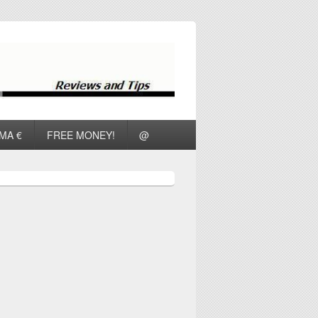
ΜΑ €
FREE MONEY!
@