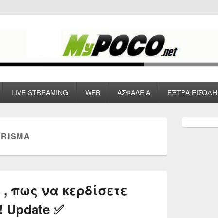
 VPN , Webhosting
LIVE STREAMING
WEB
ΑΣΦΑΛΕΙΑ
ΕΞΤΡΑ ΕΙΣΟΔΗ
Primary
Sidebar
RISMA
Widget
Area
 , πως να κερδίσετε
! Update ✅