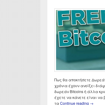
Πως θα αποκτήσετε Δωρεάν 
χρόνια έχουν ανοίξει διάφο
δωρεάν Bitcoins ή άλλα κρ
έχετε να κάνετε είναι να
Δωρεάν B
τα
Continue reading
→