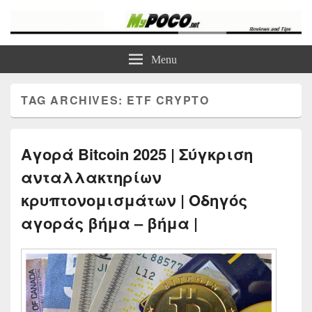
myPoco.net
Τα καλύτερα Reviews , Συγκρίσεις , VPN , Webhosting
Menu
TAG ARCHIVES:
ETF CRYPTO
Αγορά Bitcoin 2025 | Σύγκριση
ανταλλακτηρίων
κρυπτονομισμάτων | Οδηγός
αγοράς βήμα – βήμα |