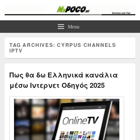
myPoco.net
Τα καλύτερα Reviews , Συγκρίσεις , VPN , Webhosting
Menu
TAG ARCHIVES:
CYRPUS CHANNELS
IPTV
Πως θα δω Ελληνικά κανάλια
μέσω Ιντερνετ Οδηγός 2025