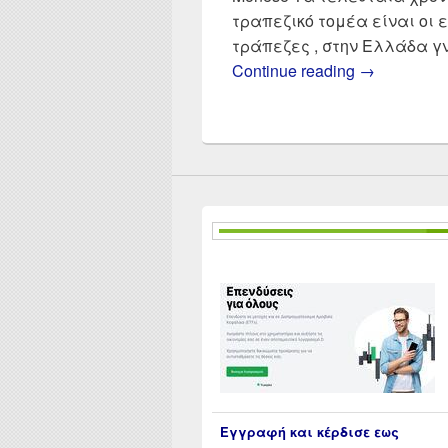
τραπεζικό τομέα είναι οι 
τράπεζες , στην Ελλάδα γ
Σύγκριση Re
Continue reading
→
Εγγραφή και κέρδισε εως