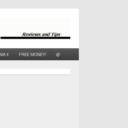
ΜΑ €
FREE MONEY!
@