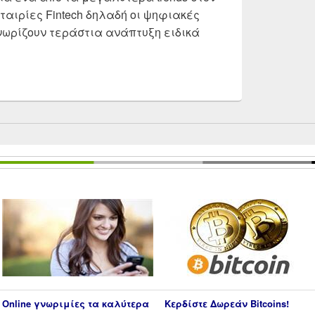
εταιρίες Fintech δηλαδή οι ψηφιακές
νωρίζουν τεράστια ανάπτυξη ειδικά
volut vs Payzy vs N26 vs Wise vs Monese vs Curve | Γιατ
Online γνωριμίες τα καλύτερα
Κερδίστε Δωρεάν Bitcoins!