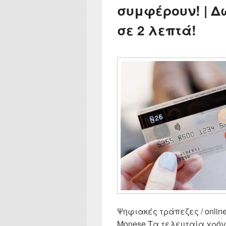
συμφέρουν! | 
σε 2 λεπτά!
Ψηφιακές τράπεζες / online b
Monese Τα τελευταία χρόν