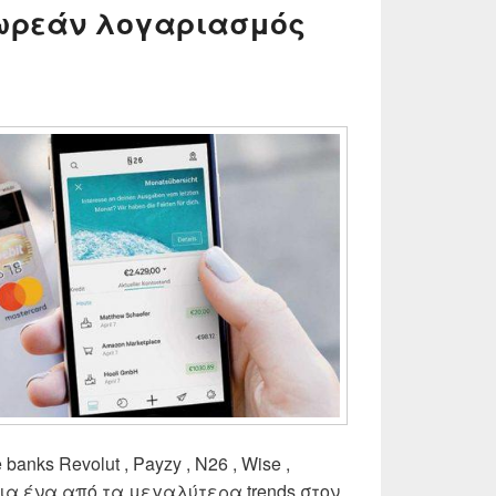
Δωρεάν λογαριασμός
anks Revolut , Payzy , N26 , Wise ,
ια ένα από τα μεγαλύτερα trends στον