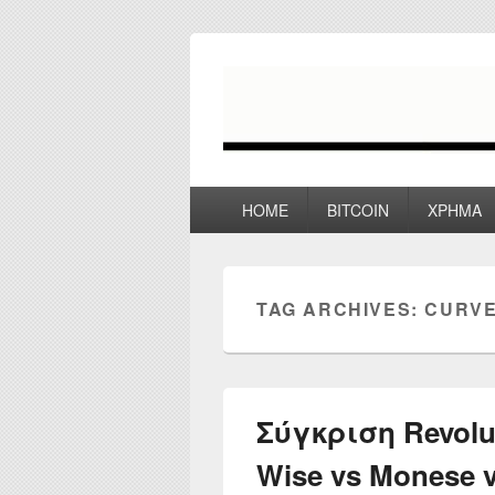
myPoco.net
Τα καλύτερα Reviews , Συγκρίσεις ,
Primary
HOME
BITCOIN
ΧΡΗΜΑ
menu
TAG ARCHIVES:
CURVE
Σύγκριση Revolut
Wise vs Monese v