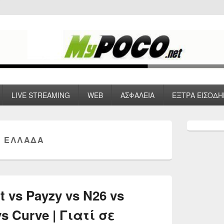
 VPN , Webhosting
LIVE STREAMING
WEB
ΑΣΦΑΛΕΙΑ
ΕΞΤΡΑ ΕΙΣΟΔΗ
Primary
Sidebar
 ΕΛΛΑΔΑ
Widget
Area
 vs Payzy vs N26 vs
s Curve | Γιατί σε