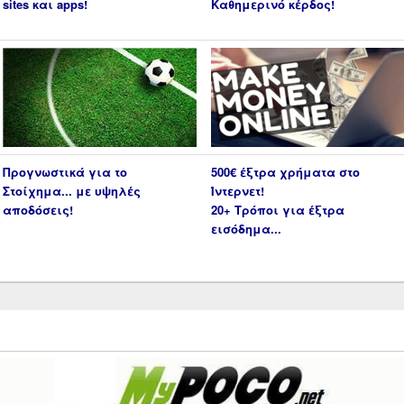
sites και apps!
Καθημερινό κέρδος!
Προγνωστικά για το
500€ έξτρα χρήματα στο
Στοίχημα... με υψηλές
Ίντερνετ!
αποδόσεις!
20+ Τρόποι για έξτρα
εισόδημα...