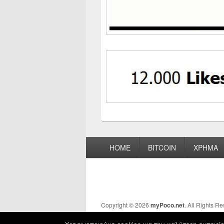
Footer
HOME
BITCOIN
ΧΡΗΜΑ
menu
Copyright © 2026
myPoco.net
. All Rights R