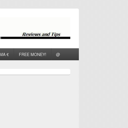
ΜΑ €
FREE MONEY!
@