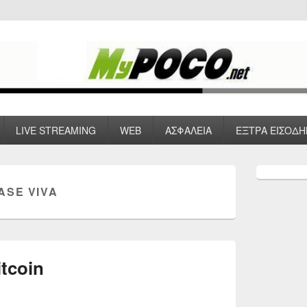
 VPN , Webhosting
LIVE STREAMING
WEB
ΑΣΦΑΛΕΙΑ
ΕΞΤΡΑ ΕΙΣΟΔΗ
Primary
Sidebar
ASE VIVA
Widget
Area
tcoin