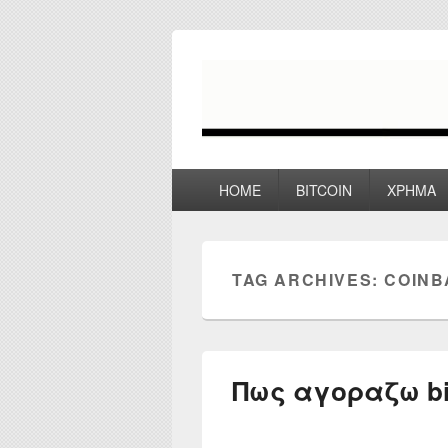
myPoco.net
Τα καλύτερα Reviews , Συγκρίσεις ,
Primary
HOME
BITCOIN
ΧΡΗΜΑ
menu
TAG ARCHIVES:
COINB
Πως αγοραζω bi