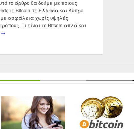
αυτό το άρθρο θα δούμε με ποιους
άσετε Bitcoin σε Ελλάδα και Κύπρο
 με ασφάλεια χωρίς υψηλές
ρόπους. Τι είναι το Bitcoin απλά και
Πως αγοραζω bitcoin
g
→