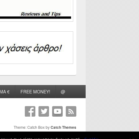
ΜΑ €
FREE MONEY!
@
Theme: Catch Box by
Catch Themes