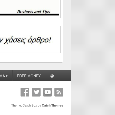
ΜΑ €
FREE MONEY!
@
Theme: Catch Box by
Catch Themes