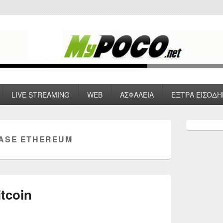
 VPN , Webhosting
LIVE STREAMING
WEB
ΑΣΦΑΛΕΙΑ
ΕΞΤΡΑ ΕΙΣΟΔΗ
Primary
Sidebar
ASE ETHEREUM
Widget
Area
tcoin