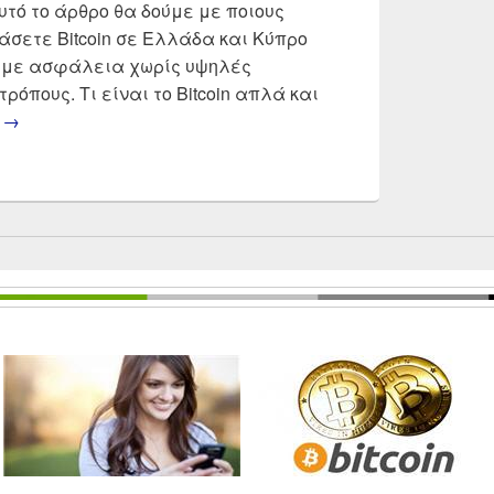
αυτό το άρθρο θα δούμε με ποιους
άσετε Bitcoin σε Ελλάδα και Κύπρο
 με ασφάλεια χωρίς υψηλές
ρόπους. Τι είναι το Bitcoin απλά και
Πως αγοραζω bitcoin
g
→