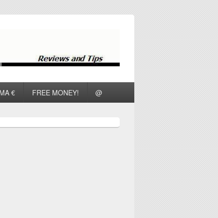
ΜΑ €
FREE MONEY!
@