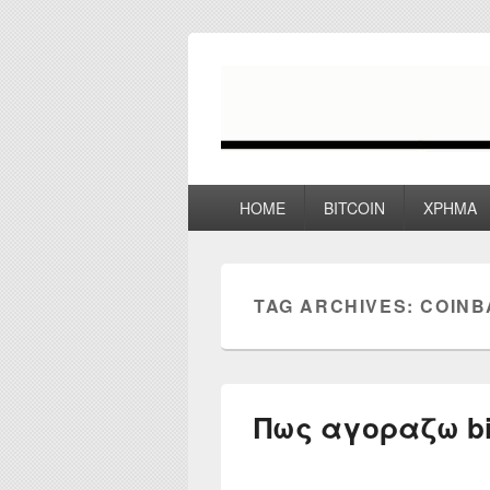
myPoco.net
Τα καλύτερα Reviews , Συγκρίσεις ,
Primary
HOME
BITCOIN
ΧΡΗΜΑ
menu
TAG ARCHIVES:
COINB
Πως αγοραζω bi