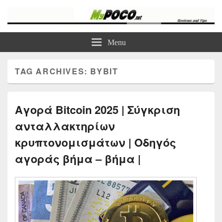
myPoco.net
Τα καλύτερα Reviews , Συγκρίσεις , VPN , Webhosting
Menu
TAG ARCHIVES:
BYBIT
Αγορά Bitcoin 2025 | Σύγκριση
ανταλλακτηρίων
κρυπτονομισμάτων | Οδηγός
αγοράς βήμα – βήμα |