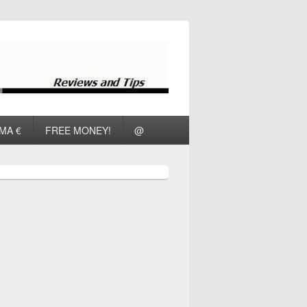
ΜΑ €
FREE MONEY!
@