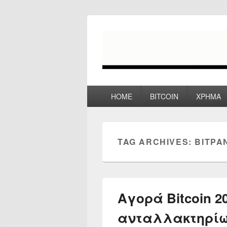
myPoco.net
Τα καλύτερα Reviews , Συγκρίσεις ,
Primary
HOME
BITCOIN
ΧΡΗΜΑ
menu
TAG ARCHIVES:
BITPA
Αγορά Bitcoin 2
ανταλλακτηρίω