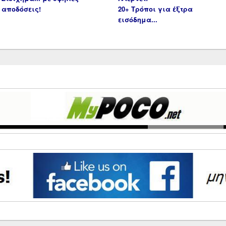
αποδόσεις!
20+ Τρόποι για έξτρα
εισόδημα...