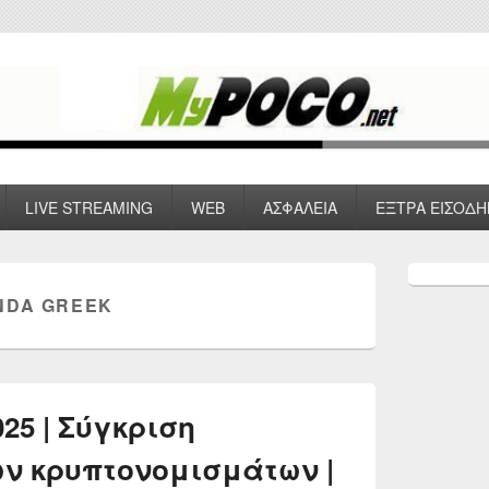
 VPN , Webhosting
LIVE STREAMING
WEB
ΑΣΦΑΛΕΙΑ
ΕΞΤΡΑ ΕΙΣΟΔΗ
Primary
Sidebar
NDA GREEK
Widget
Area
025 | Σύγκριση
ν κρυπτονομισμάτων |