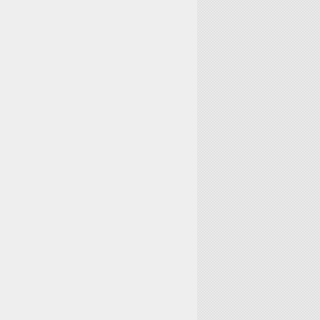
 Οδηγός αγοράς βήμα – βήμα |