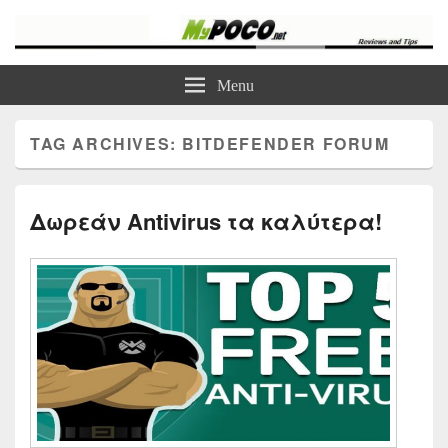
myPoco.net
Τα καλύτερα Reviews , Συγκρίσεις , VPN , Webhosting
Menu
TAG ARCHIVES:
BITDEFENDER FORUM
Δωρεάν Antivirus τα καλύτερα!