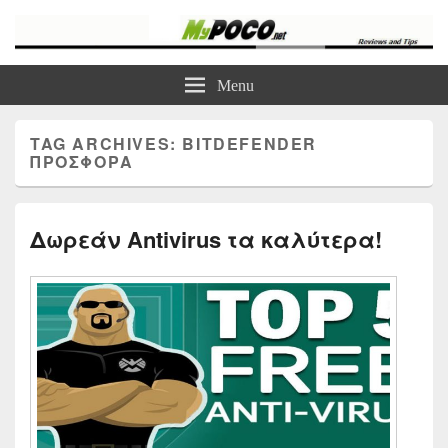
myPoco.net
Τα καλύτερα Reviews , Συγκρίσεις , VPN , Webhosting
Menu
TAG ARCHIVES:
BITDEFENDER
ΠΡΟΣΦΟΡΆ
Δωρεάν Antivirus τα καλύτερα!