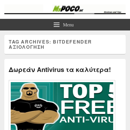
myPoco.net
Τα καλύτερα Reviews , Συγκρίσεις , VPN , Webhosting
Menu
TAG ARCHIVES:
BITDEFENDER
ΑΞΙΟΛΌΓΗΣΗ
Δωρεάν Antivirus τα καλύτερα!