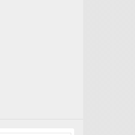
 χρεώσεων , προμηθειών και υπηρεσιών