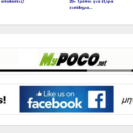
αποδόσεις!
20+ Τρόποι για έξτρα
εισόδημα...