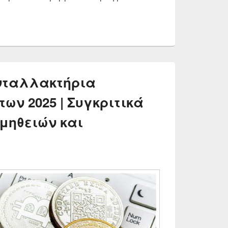
e Οδηγός | Πως αγοράζω βήμα βήμα | Ελλάδα | Κριτικές 
νταλλακτήρια
ων 2025 | Συγκριτικά
μηθειών και