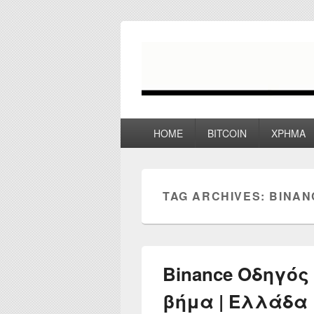
myPoco.net
Τα καλύτερα Reviews , Συγκρίσεις ,
Primary
HOME
BITCOIN
ΧΡΗΜΑ
menu
TAG ARCHIVES:
BINAN
Binance Οδηγός
βήμα | Ελλάδα |