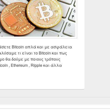
άσετε Bitcoin απλά και με ασφάλεια
ύσαμε τι είναι το Bitcoin και πως
θρο θα δούμε με ποιους τρόπους
oin , Ethereum , Ripple και άλλα
α Ανταλλακτήρια κρυπτονομισμάτων 2025 | Συγκριτικά