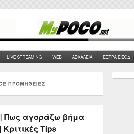
 VPN , Webhosting
LIVE STREAMING
WEB
ΑΣΦΑΛΕΙΑ
ΕΞΤΡΑ ΕΙΣΟΔΗ
Primary
Sidebar
CE ΠΡΟΜΉΘΕΙΕΣ
Widget
Area
 | Πως αγοράζω βήμα
 Κριτικές Tips