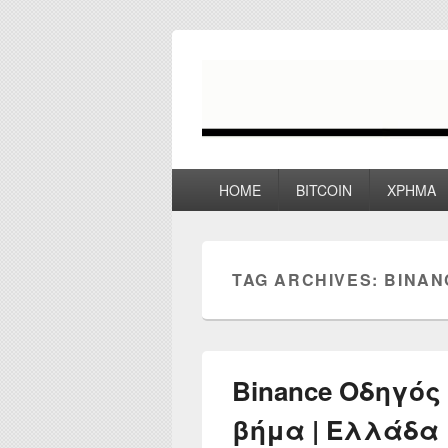
myPoco.net
Τα καλύτερα Reviews , Συγκρίσεις ,
Primary
HOME
BITCOIN
ΧΡΗΜΑ
menu
TAG ARCHIVES:
BINAN
Binance Οδηγός
βήμα | Ελλάδα |