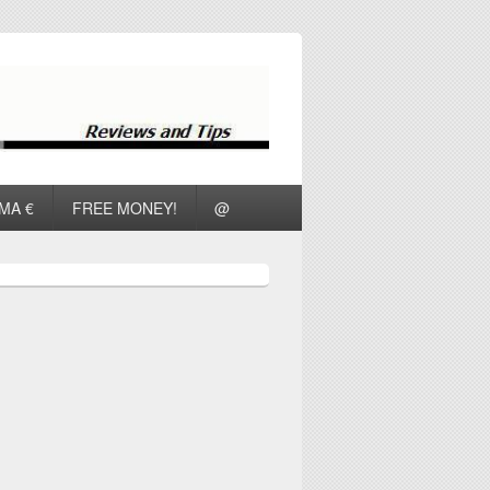
ΜΑ €
FREE MONEY!
@