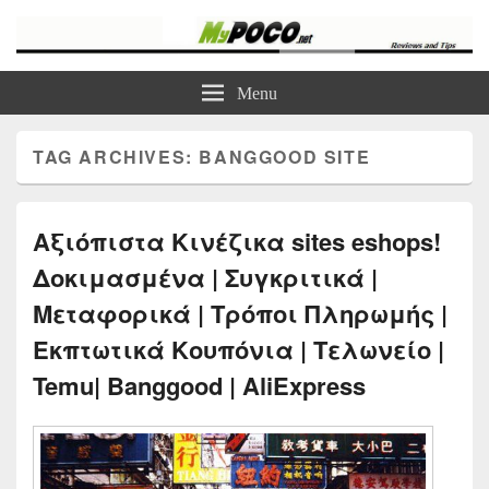
myPoco.net
Τα καλύτερα Reviews , Συγκρίσεις , VPN , Webhosting
Menu
TAG ARCHIVES:
BANGGOOD SITE
Αξιόπιστα Κινέζικα sites eshops!
Δοκιμασμένα | Συγκριτικά |
Μεταφορικά | Τρόποι Πληρωμής |
Εκπτωτικά Κουπόνια | Τελωνείο |
Temu| Banggood | AliExpress