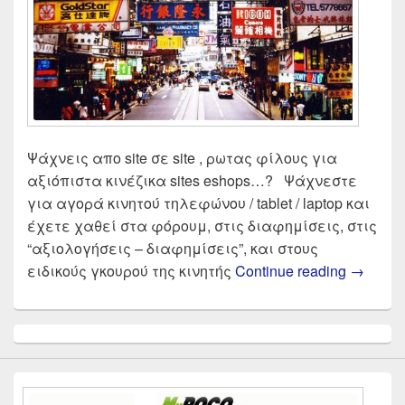
Ψάχνεις απο site σε site , ρωτας φίλους για
αξιόπιστα κινέζικα sites eshops…? Ψάχνεστε
για αγορά κινητού τηλεφώνου / tablet / laptop και
έχετε χαθεί στα φόρουμ, στις διαφημίσεις, στις
“αξιολογήσεις – διαφημίσεις”, και στους
Αξιόπισ
ειδικούς γκουρού της κινητής
Continue reading
→
Primary
Sidebar
Widget
Area