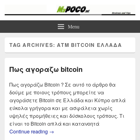
myPoco.net
Τα καλύτερα Reviews , Συγκρίσεις , VPN , Webhosting
Menu
TAG ARCHIVES:
ATM BITCOIN ΕΛΛΑΔΑ
Πως αγοραζω bitcoin
Πως αγοράζω Bitcoin ? Σε αυτό το άρθρο θα
δούμε με ποιους τρόπους μπορείτε να
αγοράσετε Bitcoin σε Ελλάδα και Κύπρο απλά
εύκολα γρήγορα και με ασφάλεια χωρίς
υψηλές προμήθειες και δύσκολους τρόπους. Τι
είναι το Bitcoin απλά και κατανοητά
Πως αγοραζω bitcoin
Continue reading
→