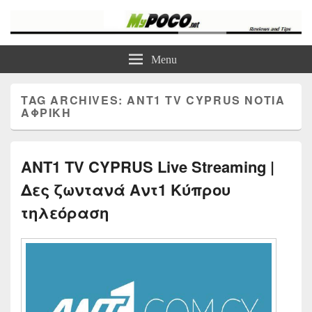
myPoco.net
Τα καλύτερα Reviews , Συγκρίσεις , VPN , Webhosting
Menu
TAG ARCHIVES:
ANT1 TV CYPRUS ΝΌΤΙΑ
ΑΦΡΙΚΉ
ANT1 TV CYPRUS Live Streaming |
Δες ζωντανά Αντ1 Κύπρου
τηλεόραση