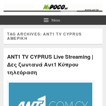
myPoco.net
Τα καλύτερα Reviews , Συγκρίσεις , VPN , Webhosting
Menu
TAG ARCHIVES:
ANT1 TV CYPRUS
ΑΜΕΡΙΚΉ
ANT1 TV CYPRUS Live Streaming |
Δες ζωντανά Αντ1 Κύπρου
τηλεόραση