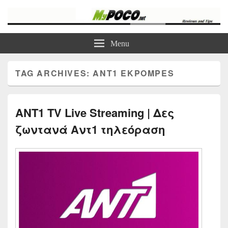
myPoco.net
Τα καλύτερα Reviews , Συγκρίσεις , VPN , Webhosting
Menu
TAG ARCHIVES:
ANT1 EKPOMPES
ANT1 TV Live Streaming | Δες
ζωντανά Αντ1 τηλεόραση