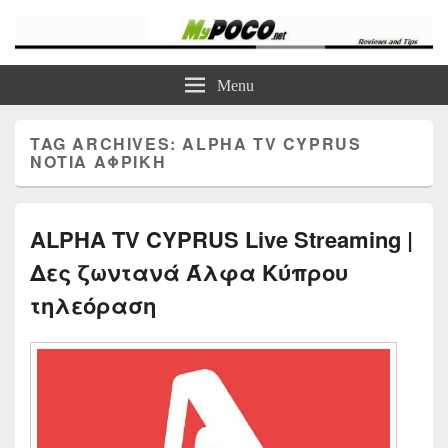
myPoco.net
Τα καλύτερα Reviews , Συγκρίσεις , VPN , Webhosting
Menu
TAG ARCHIVES:
ALPHA TV CYPRUS
ΝΌΤΙΑ ΑΦΡΙΚΉ
ALPHA TV CYPRUS Live Streaming |
Δες ζωντανά Άλφα Κύπρου
τηλεόραση