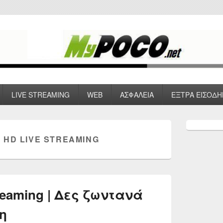
 VPN , Webhosting
LIVE STREAMING
WEB
ΑΣΦΑΛΕΙΑ
ΕΞΤΡΑ ΕΙΣΟΔΗ
Primary
Sidebar
 HD LIVE STREAMING
Widget
Area
treaming | Δες ζωντανά
η