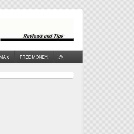
ΜΑ €
FREE MONEY!
@