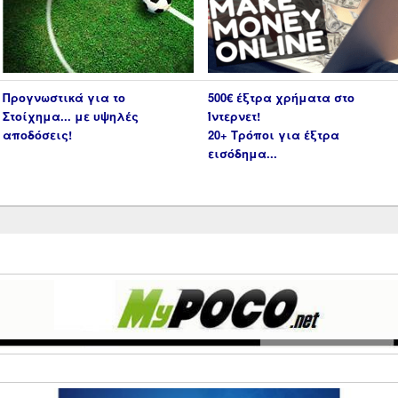
Προγνωστικά για το
500€ έξτρα χρήματα στο
Στοίχημα... με υψηλές
Ίντερνετ!
αποδόσεις!
20+ Τρόποι για έξτρα
εισόδημα...