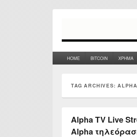
myPoco.net
Τα καλύτερα Reviews , Συγκρίσεις ,
Primary
HOME
BITCOIN
ΧΡΗΜΑ
menu
TAG ARCHIVES:
ALPHA
Alpha TV Live S
Alpha τηλεόρασ