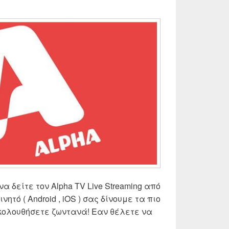
να δείτε τον Alpha TV Live Streaming από
 κινητό ( Android , iOS ) σας δίνουμε τα πιο
ακολουθήσετε ζωντανά! Εαν θέλετε να
pha TV Live Streaming | Δες ζωντανά Alpha τηλεόραση