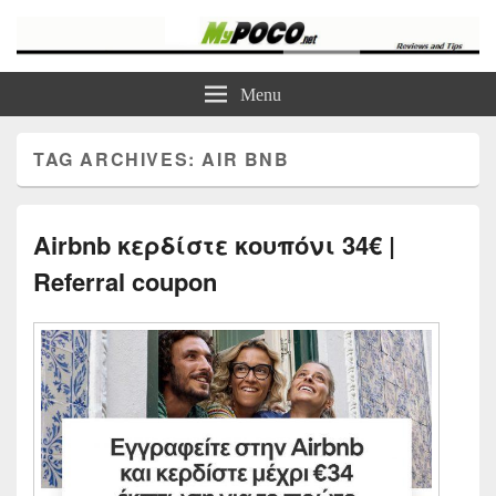
myPoco.net
Τα καλύτερα Reviews , Συγκρίσεις , VPN , Webhosting
Menu
TAG ARCHIVES:
AIR BNB
Airbnb κερδίστε κουπόνι 34€ |
Referral coupon