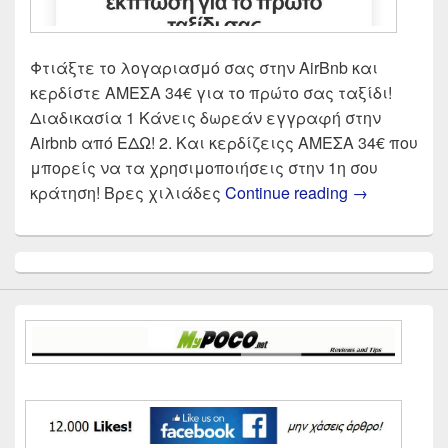
Φτιάξτε το λογαριασμό σας στην AirBnb και
κερδίστε ΑΜΕΣΑ 34€ για το πρώτο σας ταξίδι!
Διαδικασία 1 Κάνεις δωρεάν εγγραφή στην
Airbnb από ΕΔΩ! 2. Και κερδίζειςς ΑΜΕΣΑ 34€ που
μπορείς να τα χρησιμοποιήσεις στην 1η σου
Airbnb κερδί
κράτηση! Βρες χιλιάδες
Continue reading
→
Primary
Sidebar
Widget
Area