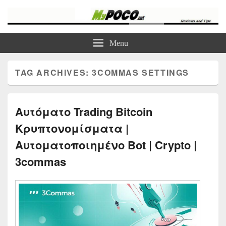
myPoco.net
Τα καλύτερα Reviews , Συγκρίσεις , VPN , Webhosting
Menu
TAG ARCHIVES:
3COMMAS SETTINGS
Αυτόματο Trading Bitcoin
Κρυπτονομίσματα |
Αυτοματοποιημένο Bot | Crypto |
3commas