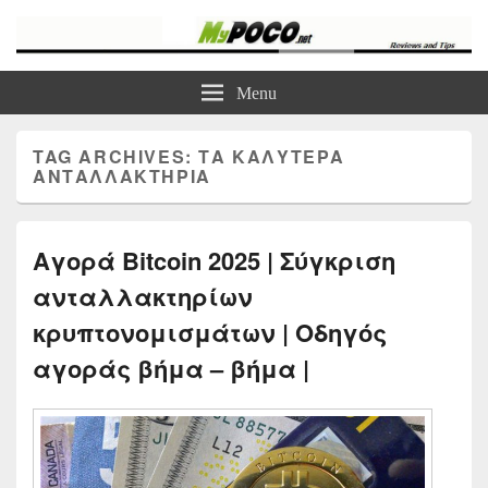
myPoco.net
Τα καλύτερα Reviews , Συγκρίσεις , VPN , Webhosting
Menu
TAG ARCHIVES:
ΤΑ ΚΑΛΎΤΕΡΑ
ΑΝΤΑΛΛΑΚΤΉΡΙΑ
Αγορά Bitcoin 2025 | Σύγκριση
ανταλλακτηρίων
κρυπτονομισμάτων | Οδηγός
αγοράς βήμα – βήμα |