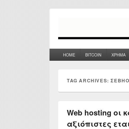
myPoco.net
Τα καλύτερα Reviews , Συγκρίσεις ,
Primary
HOME
BITCOIN
ΧΡΗΜΑ
menu
TAG ARCHIVES:
ΣΕΒΗΟ
Web hosting οι 
αξιόπιστες εται