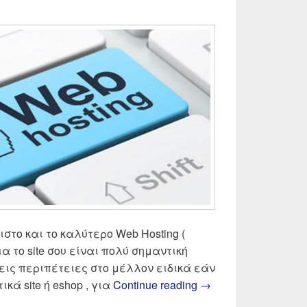
στο και το καλύτερο Web Hosting (
α το site σου είναι πολύ σημαντική
εις περιπέτειες στο μέλλον ειδικά εάν
Web hosting οι καλύ
ά site ή eshop , για
Continue reading
→