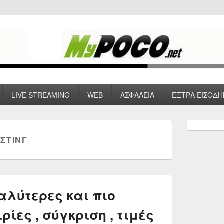
 VPN , Webhosting
LIVE STREAMING
WEB
ΑΣΦΑΛΕΙΑ
ΕΞΤΡΑ ΕΙΣΟΔΗ
Primary
Sidebar
ΣΤΙΝΓ
Widget
Area
καλύτερες και πιο
ρίες , σύγκριση , τιμές