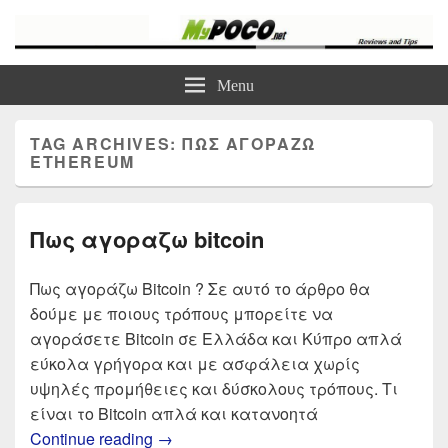
myPoco.net
Τα καλύτερα Reviews , Συγκρίσεις , VPN , Webhosting
Menu
TAG ARCHIVES:
ΠΩΣ ΑΓΟΡΑΖΩ
ETHEREUM
Πως αγοραζω bitcoin
Πως αγοράζω Bitcoin ? Σε αυτό το άρθρο θα
δούμε με ποιους τρόπους μπορείτε να
αγοράσετε Bitcoin σε Ελλάδα και Κύπρο απλά
εύκολα γρήγορα και με ασφάλεια χωρίς
υψηλές προμήθειες και δύσκολους τρόπους. Τι
είναι το Bitcoin απλά και κατανοητά
Πως αγοραζω bitcoin
Continue reading
→