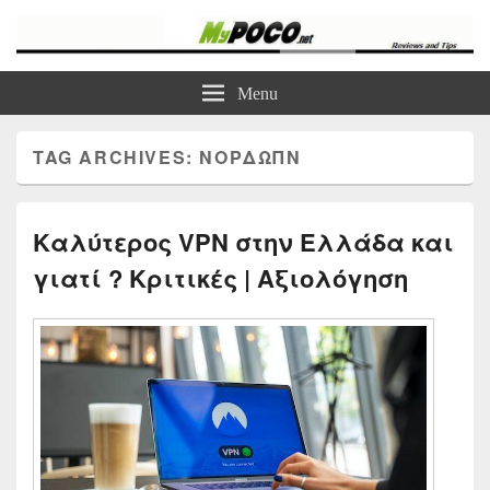
myPoco.net
Τα καλύτερα Reviews , Συγκρίσεις , VPN , Webhosting
Menu
TAG ARCHIVES:
ΝΟΡΔΩΠΝ
Καλύτερος VPN στην Ελλάδα και
γιατί ? Κριτικές | Αξιολόγηση