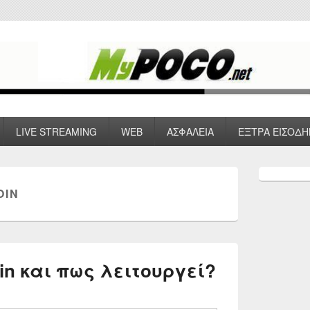
 VPN , Webhosting
LIVE STREAMING
WEB
ΑΣΦΑΛΕΙΑ
ΕΞΤΡΑ ΕΙΣΟΔΗ
Primary
Sidebar
ΟΙΝ
Widget
Area
coin και πως λειτουργεί?