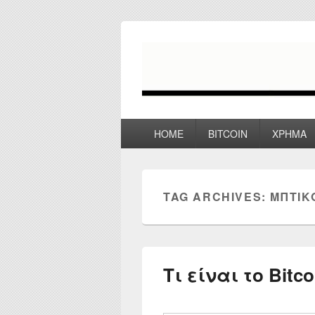
myPoco.net
Τα καλύτερα Reviews , Συγκρίσεις ,
Primary
HOME
BITCOIN
ΧΡΗΜΑ
menu
TAG ARCHIVES:
ΜΠΤΙΚ
Τι είναι το Bit