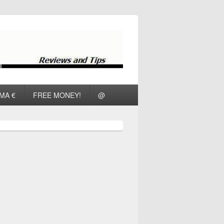
ΜΑ €
FREE MONEY!
@