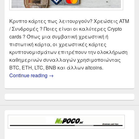
Κρυπτο κάρτες πως λειτουργούν? Χρεώσεις ATM
/ Συνδρομές ? Ποιες είναι οι καλύτερες Crypto
cards ? Όπως μια συμβατική χρεωστική ή
πιστωτική κάρτα, οι χρεωστικές κάρτες
κρυπτονομισμάτων επιτρέπουν την ολοκλήρωση
καθημερινών συναλλαγών χρησιμοποιώντας
BTC, ETH, LTC, BNB και άλλων altcoins.
Crypto Κάρτες οι καλύτερες επιλογ
Continue reading
→
Primary
Sidebar
Widget
Area