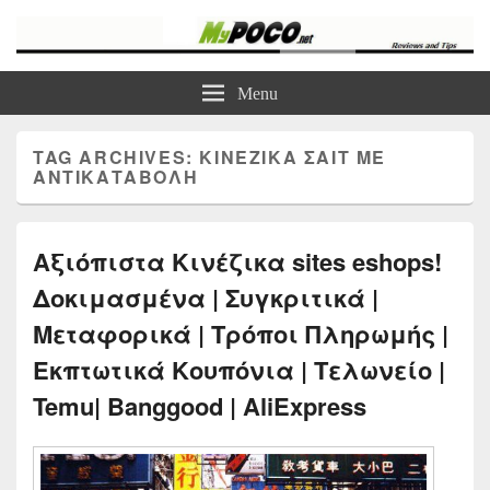
myPoco.net
Τα καλύτερα Reviews , Συγκρίσεις , VPN , Webhosting
Menu
TAG ARCHIVES:
ΚΙΝΕΖΙΚΑ ΣΑΙΤ ΜΕ
ΑΝΤΙΚΑΤΑΒΟΛΗ
Αξιόπιστα Κινέζικα sites eshops!
Δοκιμασμένα | Συγκριτικά |
Μεταφορικά | Τρόποι Πληρωμής |
Εκπτωτικά Κουπόνια | Τελωνείο |
Temu| Banggood | AliExpress