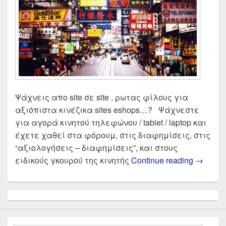
Ψάχνεις απο site σε site , ρωτας φίλους για
αξιόπιστα κινέζικα sites eshops…? Ψάχνεστε
για αγορά κινητού τηλεφώνου / tablet / laptop και
έχετε χαθεί στα φόρουμ, στις διαφημίσεις, στις
“αξιολογήσεις – διαφημίσεις”, και στους
Αξιόπισ
ειδικούς γκουρού της κινητής
Continue reading
→
Primary
Sidebar
Widget
Area