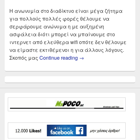
Η ανωνυμία στο διαδίκτυο είναι μέγα ζήτημα
για πολλούς πολλές φορές θέλουμε να
σερφάρουμε ανώνυμα η με αυξημένη
ασφάλεια διότι μπορεί να μπαίνουμε στο
ιντερνετ από ελεύθερα wifi οπότε δεν θέλουμε
να είμαστε εκτιθέμενοι η για άλλους λόγους.
Οι καλύτεροι Δωρεάν V
Σκοπός μας
Continue reading
→
Primary
Sidebar
Widget
Area