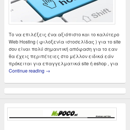
Το να επιλέξεις ένα αξιόπιστο και το καλύτερο
Web Hosting ( φιλοξενία ιστοσελίδας ) για το site
σου είναι πολύ σημαντική απόφαση για το εαν
θα έχεις περιπέτειες στο μέλλον ειδικά εάν
πρόκειται για επαγγελματικά site ή eshop , για
Web hosting οι καλύτερες και πιο αξι
Continue reading
→
Primary
Sidebar
Widget
Area