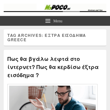
myPoco.net
Τα καλύτερα Reviews , Συγκρίσεις , VPN , Webhosting
Menu
TAG ARCHIVES:
ΕΞΤΡΑ ΕΙΣΌΔΗΜΑ
GREECE
Πως θα βγάλω λεφτά στο
ίντερνετ? Πως θα κερδίσω έξτρα
εισόδημα ?