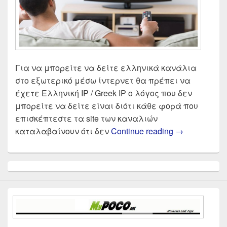
Για να μπορείτε να δείτε ελληνικά κανάλια
στο εξωτερικό μέσω ίντερνετ θα πρέπει να
έχετε Ελληνική IP / Greek IP ο λόγος που δεν
μπορείτε να δείτε είναι διότι κάθε φορά που
επισκέπτεστε τα site των καναλιών
Πως θα δω ε
καταλαβαίνουν ότι δεν
Continue reading
→
Primary
Sidebar
Widget
Area