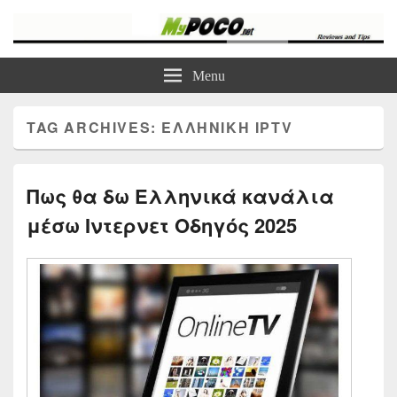
myPoco.net
Τα καλύτερα Reviews , Συγκρίσεις , VPN , Webhosting
Menu
TAG ARCHIVES:
ΕΛΛΗΝΙΚΉ IPTV
Πως θα δω Ελληνικά κανάλια
μέσω Ιντερνετ Οδηγός 2025