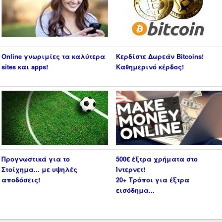
Online γνωριμίες τα καλύτερα
Κερδίστε Δωρεάν Bitcoins!
sites και apps!
Καθημερινό κέρδος!
Προγνωστικά για το
500€ έξτρα χρήματα στο
Στοίχημα... με υψηλές
Ίντερνετ!
αποδόσεις!
20+ Τρόποι για έξτρα
εισόδημα...