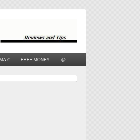
ΜΑ €
FREE MONEY!
@