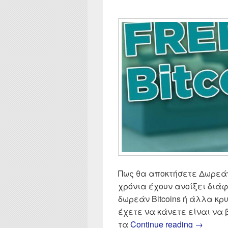
Πως θα αποκτήσετε Δωρεάν 
χρόνια έχουν ανοίξει διάφο
δωρεάν Bitcoins ή άλλα κρ
έχετε να κάνετε είναι να
Δωρεάν B
τα
Continue reading
→