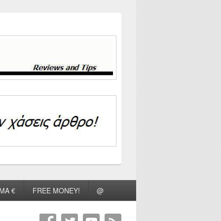
ΜΑ €
FREE MONEY!
@