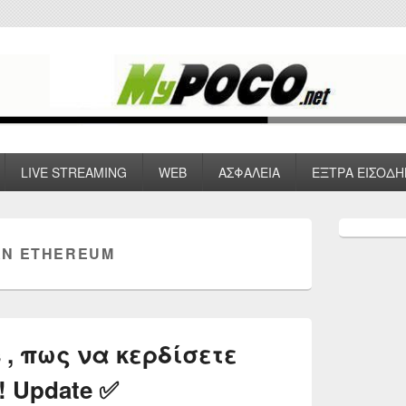
 VPN , Webhosting
LIVE STREAMING
WEB
ΑΣΦΑΛΕΙΑ
ΕΞΤΡΑ ΕΙΣΟΔΗ
Primary
Sidebar
Ν ETHEREUM
Widget
Area
 , πως να κερδίσετε
! Update ✅