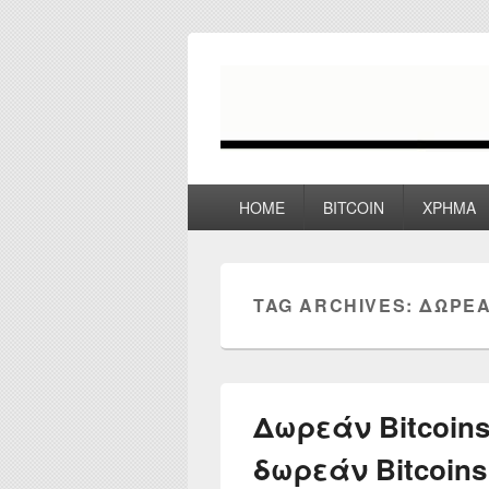
myPoco.net
Τα καλύτερα Reviews , Συγκρίσεις ,
Primary
HOME
BITCOIN
ΧΡΗΜΑ
menu
TAG ARCHIVES:
ΔΩΡΕΆ
Δωρεάν Bitcoins
δωρεάν Bitcoins