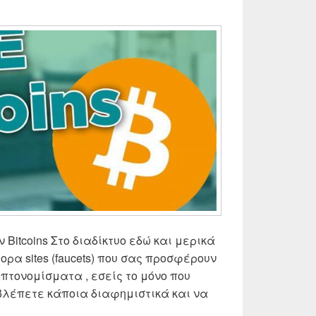
Bitcoins Στο διαδίκτυο εδώ και μερικά
ρα sites (faucets) που σας προσφέρουν
υπτονομίσματα , εσείς το μόνο που
 βλέπετε κάποια διαφημιστικά και να
itcoins , πως να κερδίσετε δωρεάν Bitcoins! Update ✅