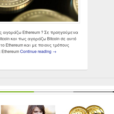
πως αγοράζω Ethereum ? Σε προηγούμενα
itcoin και πως αγοράζω Bitcoin σε αυτό
 το Ethereum και με ποιους τρόπους
Πως αγοράζω Ethereum , τι είναι
 Ethereum
Continue reading
→