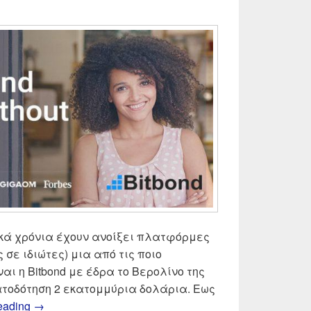
ικά χρόνια έχουν ανοίξει πλατφόρμες
 σε ιδιώτες) μια από τις ποιο
ι η Bitbond με έδρα το Βερολίνο της
τοδότηση 2 εκατομμύρια δολάρια. Εως
Δάνεια χωρίς τράπεζα από ιδιώτες μέσω ιντερνε
reading
→