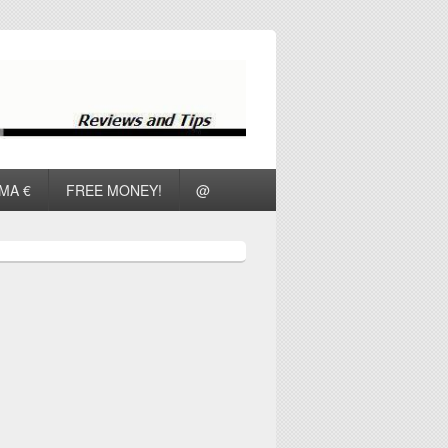
ΜΑ €
FREE MONEY!
@