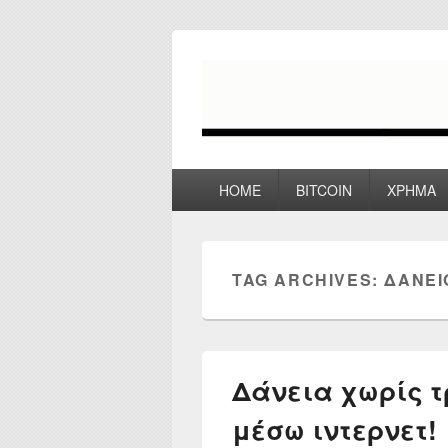
myPoco.net
Τα καλύτερα Reviews , Συγκρίσεις ,
Primary
HOME
BITCOIN
ΧΡΗΜΑ
menu
TAG ARCHIVES:
ΔΆΝΕΙ
Δάνεια χωρίς τ
μέσω ιντερνετ!