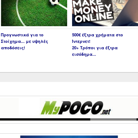
Προγνωστικά για το
500€ έξτρα χρήματα στο
Στοίχημα... με υψηλές
Ίντερνετ!
αποδόσεις!
20+ Τρόποι για έξτρα
εισόδημα...