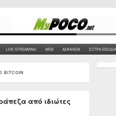
 VPN , Webhosting
LIVE STREAMING
WEB
ΑΣΦΑΛΕΙΑ
ΕΞΤΡΑ ΕΙΣΟΔΗ
Primary
Sidebar
Ο BITCOIN
Widget
Area
ράπεζα από ιδιώτες