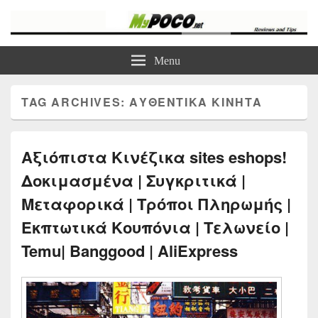
myPoco.net
Τα καλύτερα Reviews , Συγκρίσεις , VPN , Webhosting
Menu
TAG ARCHIVES:
ΑΥΘΕΝΤΙΚΑ ΚΙΝΗΤΑ
Αξιόπιστα Κινέζικα sites eshops!
Δοκιμασμένα | Συγκριτικά |
Μεταφορικά | Τρόποι Πληρωμής |
Εκπτωτικά Κουπόνια | Τελωνείο |
Temu| Banggood | AliExpress