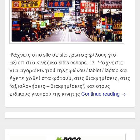
Ψάχνεις απο site σε site , ρωτας φίλους για
αξιόπιστα κινέζικα sites eshops…? Ψάχνεστε
για αγορά κινητού τηλεφώνου / tablet / laptop και
έχετε χαθεί στα φόρουμ, στις διαφημίσεις, στις
“αξιολογήσεις – διαφημίσεις”, και στους
Αξιόπισ
ειδικούς γκουρού της κινητής
Continue reading
→
Primary
Sidebar
Widget
Area