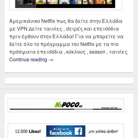
Αμερικάνικο Netflix πως θα δείτε στην Ελλάδα
με VPN Δείτε ταινίες , σειρές και επεισόδια
πριν έρθουν στην Ελλάδα! Για να μπορείτε να
δείτε όλο το πρόγραμμα του Netflix με τα πιο
πρόσφατα επεισόδια , κύκλους , season , ταινίες
Πως θα δείτε αμερικάνικο Netflix στ
Continue reading
→
Primary
Sidebar
Widget
Area