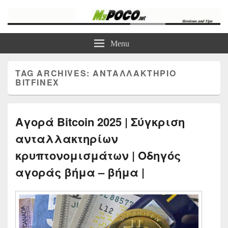
myPoco.net
Τα καλύτερα Reviews , Συγκρίσεις , VPN , Webhosting
Menu
TAG ARCHIVES:
ΑΝΤΑΛΛΑΚΤΗΡΙΟ
BITFINEX
Αγορά Bitcoin 2025 | Σύγκριση
ανταλλακτηρίων
κρυπτονομισμάτων | Οδηγός
αγοράς βήμα – βήμα |