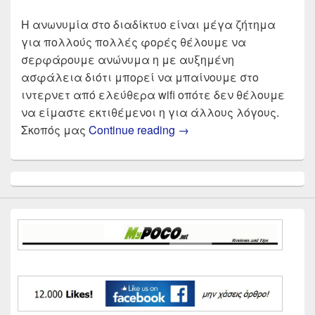
Η ανωνυμία στο διαδίκτυο είναι μέγα ζήτημα
για πολλούς πολλές φορές θέλουμε να
σερφάρουμε ανώνυμα η με αυξημένη
ασφάλεια διότι μπορεί να μπαίνουμε στο
ιντερνετ από ελεύθερα wifi οπότε δεν θέλουμε
να είμαστε εκτιθέμενοι η για άλλους λόγους.
Οι καλύτεροι Δωρεάν V
Σκοπός μας
Continue reading
→
Primary
Sidebar
Widget
Area