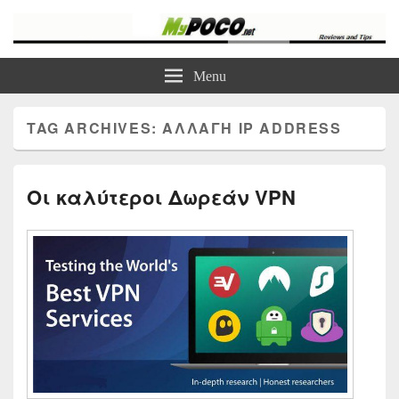
myPoco.net
Τα καλύτερα Reviews , Συγκρίσεις , VPN , Webhosting
Menu
TAG ARCHIVES:
ΑΛΛΑΓΉ IP ADDRESS
Οι καλύτεροι Δωρεάν VPN