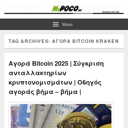
myPoco.net
Τα καλύτερα Reviews , Συγκρίσεις , VPN , Webhosting
Menu
TAG ARCHIVES:
ΑΓΟΡΑ BITCOIN KRAKEN
Αγορά Bitcoin 2025 | Σύγκριση
ανταλλακτηρίων
κρυπτονομισμάτων | Οδηγός
αγοράς βήμα – βήμα |