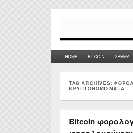
myPoco.net
Τα καλύτερα Reviews , Συγκρίσεις ,
Primary
HOME
BITCOIN
ΧΡΗΜΑ
menu
TAG ARCHIVES:
ΦΟΡΟΛ
ΚΡΥΠΤΟΝΟΜΊΣΜΑΤΑ
Bitcoin φορολογ
φορολογούνται