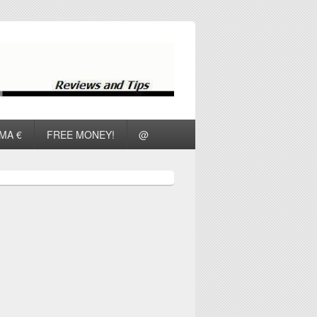
ΜΑ €
FREE MONEY!
@