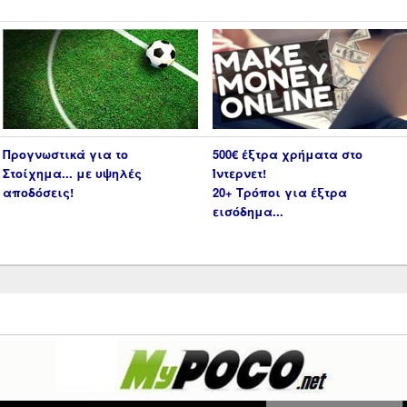
Προγνωστικά για το
500€ έξτρα χρήματα στο
Στοίχημα... με υψηλές
Ίντερνετ!
αποδόσεις!
20+ Τρόποι για έξτρα
εισόδημα...