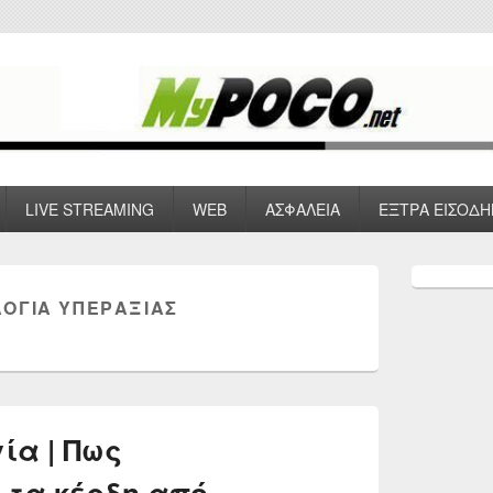
 VPN , Webhosting
LIVE STREAMING
WEB
ΑΣΦΑΛΕΙΑ
ΕΞΤΡΑ ΕΙΣΟΔΗ
Primary
Sidebar
ΟΓΊΑ ΥΠΕΡΑΞΊΑΣ
Widget
Area
ία | Πως
 τα κέρδη από