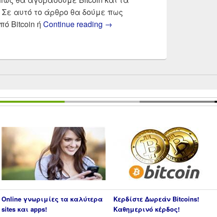
Σε αυτό το άρθρο θα δούμε πως
Bitcoin φορολογία | Πως φο
ό Bitcoin ή
Continue reading
→
Online γνωριμίες τα καλύτερα
Κερδίστε Δωρεάν Bitcoins!
sites και apps!
Καθημερινό κέρδος!