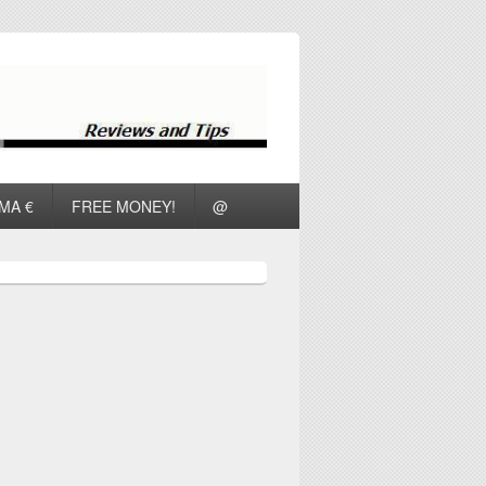
ΜΑ €
FREE MONEY!
@