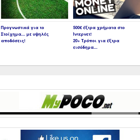
Προγνωστικά για το
500€ έξτρα χρήματα στο
Στοίχημα... με υψηλές
Ίντερνετ!
αποδόσεις!
20+ Τρόποι για έξτρα
εισόδημα...