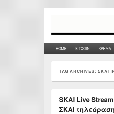
myPoco.net
Τα καλύτερα Reviews , Συγκρίσεις ,
Primary
HOME
BITCOIN
ΧΡΗΜΑ
menu
TAG ARCHIVES:
ΣΚΑΪ 
SKAI Live Strea
ΣΚΑΙ τηλεόρασ