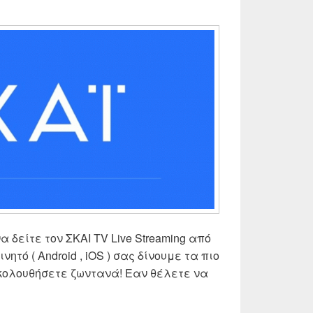
να δείτε τον ΣΚΑΙ TV Live Streaming από
 κινητό ( Android , iOS ) σας δίνουμε τα πιο
ακολουθήσετε ζωντανά! Εαν θέλετε να
AI Live Streaming TV | Δες ζωντανά ΣΚΑΙ τηλεόραση