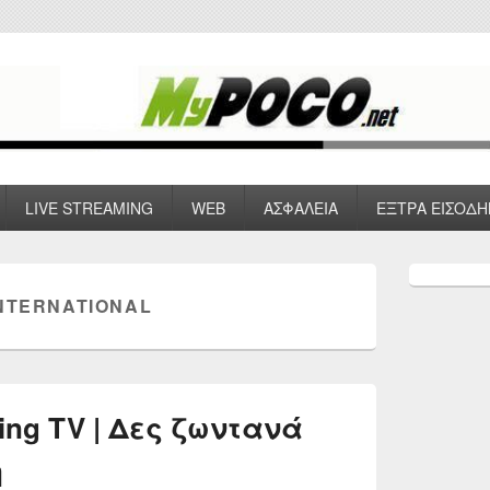
 VPN , Webhosting
LIVE STREAMING
WEB
ΑΣΦΑΛΕΙΑ
ΕΞΤΡΑ ΕΙΣΟΔΗ
Primary
Sidebar
INTERNATIONAL
Widget
Area
ming TV | Δες ζωντανά
η