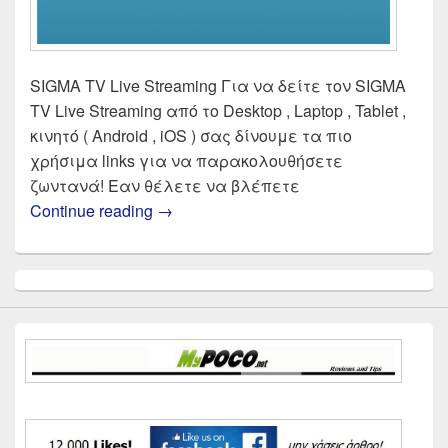
SIGMA TV Live Streaming Για να δείτε τον SIGMA
TV Live Streaming από το Desktop , Laptop , Tablet ,
κινητό ( Android , iOS ) σας δίνουμε τα πιο
χρήσιμα links για να παρακολουθήσετε
ζωντανά! Εαν θέλετε να βλέπετε
SIGMA TV Live Streaming | Δες ζωντ
Continue reading
→
Primary
Sidebar
Widget
Area