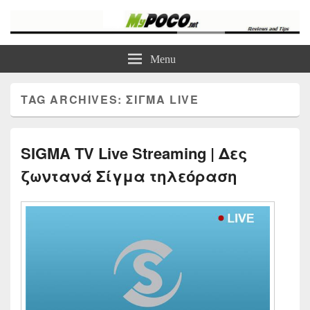
myPoco.net
Τα καλύτερα Reviews , Συγκρίσεις , VPN , Webhosting
Menu
TAG ARCHIVES:
ΣΙΓΜΑ LIVE
SIGMA TV Live Streaming | Δες
ζωντανά Σίγμα τηλεόραση