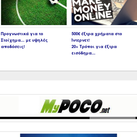
Προγνωστικά για το
500€ έξτρα χρήματα στο
Στοίχημα... με υψηλές
Ίντερνετ!
αποδόσεις!
20+ Τρόποι για έξτρα
εισόδημα...