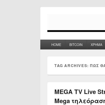
myPoco.net
Τα καλύτερα Reviews , Συγκρίσεις ,
Primary
HOME
BITCOIN
ΧΡΗΜΑ
menu
TAG ARCHIVES:
ΠΩΣ Θ
MEGA TV Live St
Mega τηλεόρασ