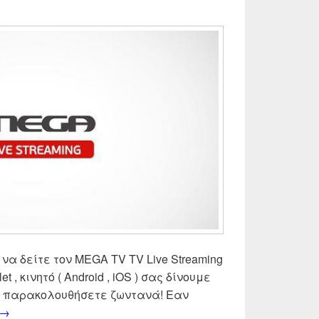
 να δείτε τον MEGA TV TV Live Streaming
let , κινητό ( Android , iOS ) σας δίνουμε
να παρακολουθήσετε ζωντανά! Εαν
MEGA TV Live Streaming | Δες ζωντανά Mega τηλεόραση
→