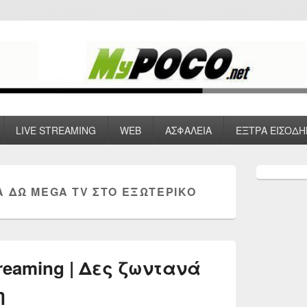
 VPN , Webhosting
LIVE STREAMING
WEB
ΑΣΦΑΛΕΙΑ
ΕΞΤΡΑ ΕΙΣΟΔΗ
Primary
Sidebar
Α ΔΏ MEGA TV ΣΤΟ ΕΞΩΤΕΡΙΚΌ
Widget
Area
reaming | Δες ζωντανά
η