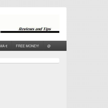
ΜΑ €
FREE MONEY!
@