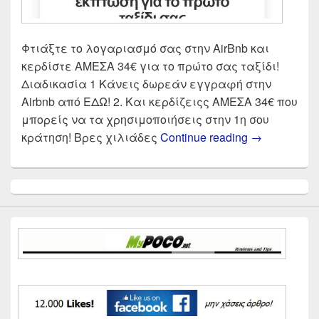
Φτιάξτε το λογαριασμό σας στην AirBnb και
κερδίστε ΑΜΕΣΑ 34€ για το πρώτο σας ταξίδι!
Διαδικασία 1 Κάνεις δωρεάν εγγραφή στην
Airbnb από ΕΔΩ! 2. Και κερδίζειςς ΑΜΕΣΑ 34€ που
μπορείς να τα χρησιμοποιήσεις στην 1η σου
Airbnb κερδί
κράτηση! Βρες χιλιάδες
Continue reading
→
Primary
Sidebar
Widget
Area