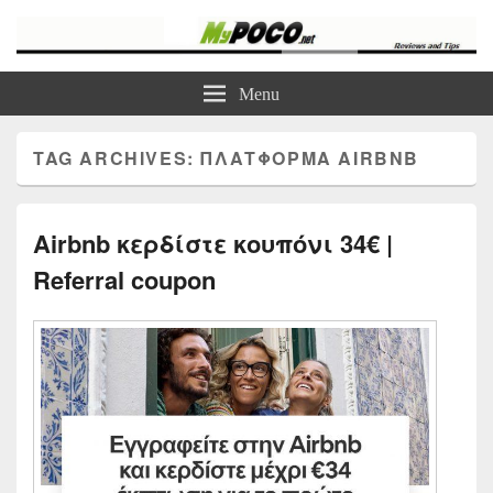
myPoco.net
Τα καλύτερα Reviews , Συγκρίσεις , VPN , Webhosting
Menu
TAG ARCHIVES:
ΠΛΑΤΦΟΡΜΑ AIRBNB
Airbnb κερδίστε κουπόνι 34€ |
Referral coupon