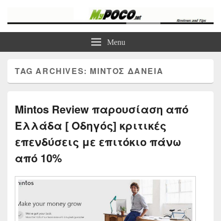
myPoco.net
Τα καλύτερα Reviews , Συγκρίσεις , VPN , Webhosting
Menu
TAG ARCHIVES:
ΜΙΝΤΟΣ ΔΆΝΕΙΑ
Mintos Review παρουσίαση από
Ελλάδα [ Οδηγός] κριτικές
επενδύσεις με επιτόκιο πάνω
από 10%