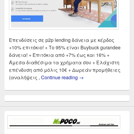
Επενδύσεις σε p2p lending δάνεια με κέρδος
+10% επιτόκιο! + Το 95% είναι Buybuck gurandee
δάνεια! + Επιτόκια από +7% έως και 16% +
Άμεσα διαθέσιμα τα χρήματα σου + Ελάχιστη
επένδυση από μόλις 10€ + Δωρεάν προμήθειες
Mintos Review παρουσί
(αναλήψεις ,
Continue reading
→
Primary
Sidebar
Widget
Area