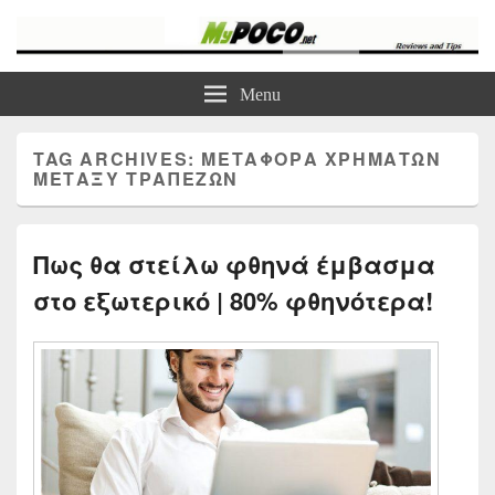
myPoco.net
Τα καλύτερα Reviews , Συγκρίσεις , VPN , Webhosting
Menu
TAG ARCHIVES:
ΜΕΤΑΦΟΡΆ ΧΡΗΜΆΤΩΝ
ΜΕΤΑΞΎ ΤΡΑΠΕΖΏΝ
Πως θα στείλω φθηνά έμβασμα
στο εξωτερικό | 80% φθηνότερα!