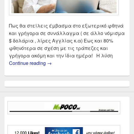
Πως θα στείλεις έμβασμα στο εξωτερικό φθηνά
και γρήγορα σε συνάλλαγμα ( σε άλλο νόμισμα
$ δολάρια , λίρες Αγγλίας κ.α) Εως και 80%
φθηνότερα σε σχέση με τις τράπεζες και
γρήγορα ακόμη και την ίδια ημέρα! Η λύση
Πως θα στείλω φθηνά έμβασμα στο ε
Continue reading
→
Primary
Sidebar
Widget
Area